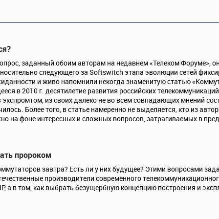
ся?
опрос, заданный обоим авторам на недавнем «Телеком Форуме», он
тносительно следующего за Softswitch этапа эволюции сетей фиксир
иданности и живо напомнили некогда знаменитую статью «Коммута
ся в 2010 г. десятилетие развития российских телекоммуникаций
 экспромтом, из своих далеко не во всем совпадающих мнений сос
илось. Более того, в статье намеренно не выделяется, кто из авто
жно на фоне интересных и сложных вопросов, затрагиваемых в пре
стать пророком
ммутаторов завтра? Есть ли у них будущее? Этими вопросами зада
течественные производители современного телекоммуникационного
IP, а в том, как выбрать безущербную концепцию построения и эксп