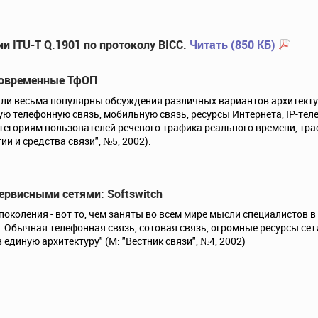
 ITU-T Q.1901 по протоколу BICC.
Читать (850 КБ)
овременные ТфОП
ли весьма популярны обсуждения различных вариантов архитекту
 телефонную связь, мобильную связь, ресурсы Интернета, IP-тел
егориям пользователей речевого трафика реального времени, тр
ии и средства связи", №5, 2002).
ервисными сетями: Softswitch
околения - вот то, чем заняты во всем мире мысли специалистов в 
 Обычная телефонная связь, сотовая связь, огромные ресурсы сети 
 единую архитектуру" (М: "Вестник связи", №4, 2002)