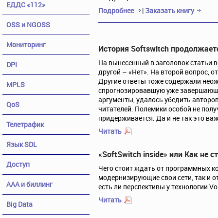
ЕДДС «112»
Подробнее
|
Заказать книгу
OSS и NGOSS
Мониторинг
История Softswitch продолжает
На вынесенный в заголовок статьи в
DPI
другой – «Нет». На второй вопрос, о
Другие ответы тоже содержали неож
MPLS
спрогнозировавшую уже завершающее
аргументы, удалось убедить авторов
QoS
читателей. Полемики особой не получ
придерживается. Да и не так это ва
Телетрафик
Читать
Язык SDL
«SoftSwitch inside» или Как не 
Доступ
Чего стоит ждать от программных ко
модернизирующие свои сети, так и о
ААА и биллинг
есть ли перспективы у технологии Vo
Читать
Big Data