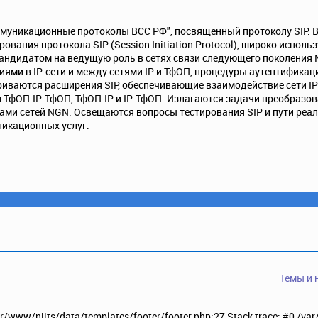
ммуникационные протоколы ВСС РФ", посвященный протоколу SIP. В
вания протокола SIP (Session Initiation Protocol), широко использ
андидатом на ведущую роль в сетях связи следующего поколения
иями в IP-сети и между сетями IP и ТфОП, процедуры аутентифика
риваются расширения SIP, обеспечивающие взаимодействие сети IP
 ТфОП-IP-ТфОП, ТфОП-IP и IP-ТфОП. Излагаются задачи преобразов
ами сетей NGN. Освещаются вопросы тестирования SIP и пути реал
икационных услуг.
Темы и 
/var/www/niits/data/templates/footer/footer.php:27 Stack trace: #0 /va