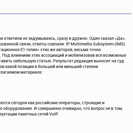
и ответили не задумываясь, сразу и дружно. Один сказал «Да»,
ованной связи, ответы совпали: IP Multimedia Subsystem (IMS).
ционное Е1-гелие» этих же авторов, весьма точно
. Под влиянием этих ассоциаций и мобилизовав все возможные
тавить небольшую статью. Результат редакция выносит на суд
ров какой позиции в большей или меньшей степени
длагаемом материале.
ются сегодня как российские операторы, строящие и
 оборудования. И совершенно очевидно, что вопрос не в том,
луатации пакетных сетей VoIP.