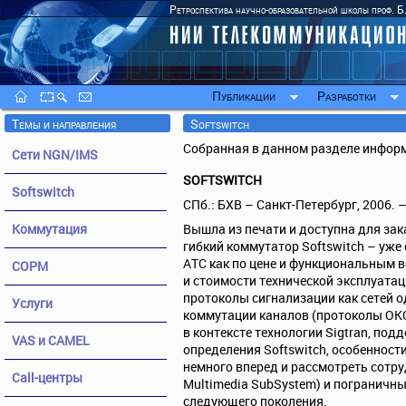
Ретроспектива научно-образовательной школы проф. Б
Публикации
Разработки
Темы и направления
Softswitch
Собранная в данном разделе информ
Сети NGN/IMS
SOFTSWITCH
Softswitch
СПб.: БХВ – Санкт-Петербург, 2006. – 
Коммутация
Вышла из печати и доступна для за
гибкий коммутатор Softswitch – уж
АТС как по цене и функциональным 
СОРМ
и стоимости технической эксплуатац
протоколы сигнализации как сетей од
Услуги
коммутации каналов (протоколы ОКС7)
в контексте технологии Sigtran, п
VAS и CAMEL
определения Softswitch, особенност
немного вперед и рассмотреть сотру
Call-центры
Multimedia SubSystem) и пограничные
следующего поколения.