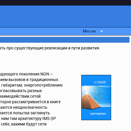
Миссия
ать про существующие реализации и пути развития.
ледующего поколения NGN –
нием вызовов в традиционных
, габаритам, энергопотреблению
 согласовывать разные
взаимодействии сетей
оторое рассматривается в книге
даются неоднозначность
елается попытка заглянуть
ним там архитектуру IMS (IP
 себе, какими будут сети