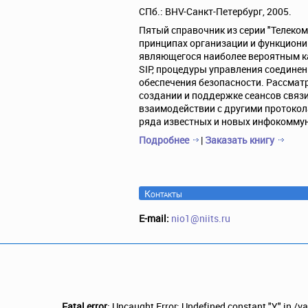
СПб.: BHV-Санкт-Петербург, 2005.
Пятый справочник из серии "Телеко
принципах организации и функциониро
являющегося наиболее вероятным к
SIP, процедуры управления соединен
обеспечения безопасности. Рассмат
создании и поддержке сеансов связи
взаимодействии с другими протокол
ряда известных и новых инфокоммун
Подробнее
|
Заказать книгу
Контакты
E-mail:
nio1@niits.ru
Fatal error
: Uncaught Error: Undefined constant "Y" in 