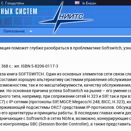
. С. Гольдштейна
In English
Образование
ация поможет глубже разобраться в проблематике Softswitch, узн
368 с.: ил. ISBN 5-8206-0117-3
каза книга SOFTSWITCH. Один из основных элементов сети связи с
е составил хорошую альтернативу системам управления обслужива
возможностям, так и по масштабируемости, качеству обслуживания
ии. Но основная причина успеха Softswitch на рынке – его умение
ного типа, например, при сопряжении сетей H.323 и SIP, так и при 
 с IP-сетями (протоколы SIP, MGCP, Megaco/Н.248, BICC, H.323), к
оддерживающей подсистемы ОКС7 средствами IP-протоколов. Обсуж
и его архитектуры и принципы работы. В последних главах книги д
дничающие с Softswitch в сетях NGN и, возможно, конкурирующие с 
 контроллеры SBC (Session Border Controller), а также представить