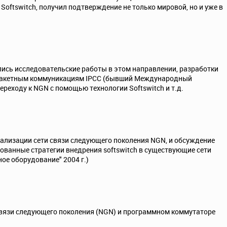
ftswitch, получил подтверждение не только мировой, но и уже в
лись исследовательские работы в этом направлении, разработки
о пакетным коммуникациям IPCC (бывший Международный
реходу к NGN с помощью технологии Softswitch и т.д.
еализации сети связи следующего поколения NGN, и обсуждение
ованные стратегии внедрения softswitch в существующие сети
ое оборудование" 2004 г.)
связи следующего поколения (NGN) и программном коммутаторе