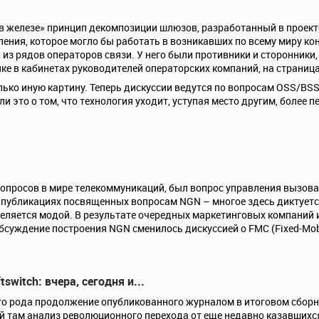
 железе» принцип декомпозиции шлюзов, разработанный в проекте 
ения, которое могло бы работать в возникавших по всему миру ко
 и из рядов операторов связи. У него были противники и сторонник
е в кабинетах руководителей операторских компаний, на страница
ко иную картину. Теперь дискуссии ведутся по вопросам OSS/BSS, 
 ли это о том, что технология уходит, уступая место другим, боле
просов в мире телекоммуникаций, был вопрос управления вызовами
х публикациях посвященных вопросам NGN – многое здесь диктует
ляется модой. В результате очередных маркетинговых компаний и
бсуждение построения NGN сменилось дискуссией о FMC (Fixed-Mobi
itch: вчера, сегодня и...
его рода продолжение опубликованного журналом в итоговом сборн
ный там анализ революционного перехода от еще недавно казавших