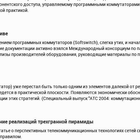
нентского доступа, управляемому программными коммутаторами So
ой практикой.
тиве
ием программных коммутаторов (Softswitch), слегка утих, и нача
ание документации активно взялся Международный консорциум п
релизы производителей оборудования, руководящие материалы по пе
атор) уже перестал быть только одним из элементов далекой от р
едется в практической плоскости. Появляются экономически обосн
ции этих стратегий. (Специальный выпуск "АТС 2004: коммутационн
нение реализаций трехгранной пирамиды
татье о перспективных телекоммуникационных технологиях сетей 
 правилом.