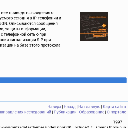
 нем приводятся сведения о
уемого сегодня в IP-телефонии и
 NGN. Описываются сообщения
ции, защиты информации,
 с телефонной сетью при
ания сигнализации SIP при
изации на базе этого протокола
Наверх
|
Назад
|
На главную
|
Карта сайта
направления исследований
|
Публикации
|
Образование
|
О портале
1997 –
r/www/niits/data/themes/index.php(29): include() #1 {main} thrown in