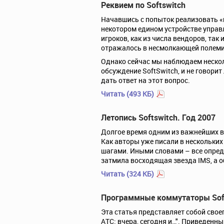
Реквием по Softswitch
Начавшись с попыток реализовать «в
некотором едином устройстве управл
игроков, как из числа вендоров, так
отражалось в несмолкающей полемик
Однако сейчас мы наблюдаем несколь
обсуждение SoftSwitch, и не говорит
дать ответ на этот вопрос.
Читать (493 КБ)
Летопись Softswitch. Год 2007
Долгое время одним из важнейших во
Как авторы уже писали в нескольки
шагами. Иными словами – все опреде
затмила восходящая звезда IMS, а о
Читать (324 КБ)
Программные коммутаторы Softsw
Эта статья представляет собой сво
АТС: вчера, сегодня и…". Приведен