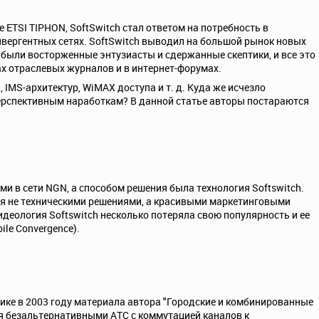
ETSI TIPHON, SoftSwitch стал ответом на потребность в
нвергентных сетях. SoftSwitch выводил на большой рынок новых
и, были восторженные энтузиасты и сдержанные скептики, и все это
х отраслевых журналов и в интернет-форумах.
IMS-архитектур, WiMAX доступа и т. д. Куда же исчезло
е перспективным наработкам? В данной статье авторы постараются
 в сети NGN, а способом решения была технология Softswitch.
ся не техническими решениями, а красивыми маркетинговыми
деология Softswitch несколько потеряла свою популярность и ее
le Convergence).
ике в 2003 году материала автора "Городские и комбинированные
ся безальтернативными АТС с коммутацией каналов к