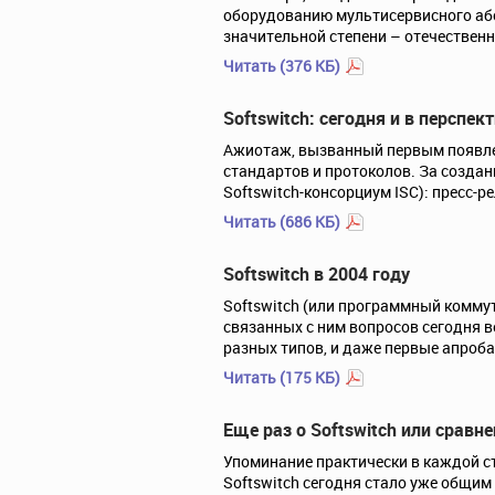
оборудованию мультисервисного або
значительной степени – отечественн
Читать (376 КБ)
Softswitch: сегодня и в перспек
Ажиотаж, вызванный первым появлен
стандартов и протоколов. За созд
Softswitch-консорциум ISC): пресс-
Читать (686 КБ)
Softswitch в 2004 году
Softswitch (или программный коммут
связанных с ним вопросов сегодня в
разных типов, и даже первые апроба
Читать (175 КБ)
Еще раз о Softswitch или срав
Упоминание практически в каждой с
Softswitch сегодня стало уже общим