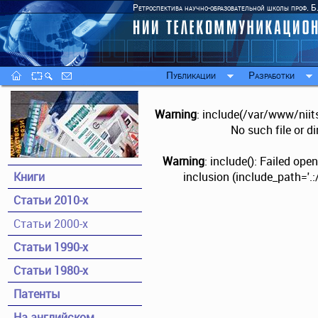
Ретроспектива научно-образовательной школы проф. Б
Публикации
Разработки
Warning
: include(/var/www/niit
No such file or di
Warning
: include(): Failed op
Книги
inclusion (include_path='.
Статьи 2010-х
Статьи 2000-х
Статьи 1990-х
Статьи 1980-х
Патенты
На английском